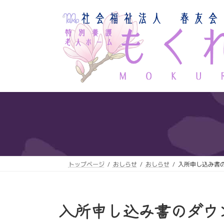
コ
ナ
ン
ビ
テ
ゲ
ン
ー
ツ
シ
へ
ョ
ス
ン
キ
に
ッ
移
プ
動
トップページ
おしらせ
おしらせ
入所申し込み書
入所申し込み書のダウ