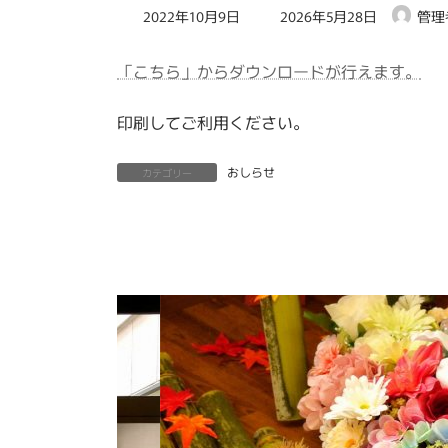
最
2022年10月9日
2026年5月28日
管理
終
更
「こちら」からダウンロードが行えます。
新
日
時
印刷してご利用ください。
:
おしらせ
カテゴリー