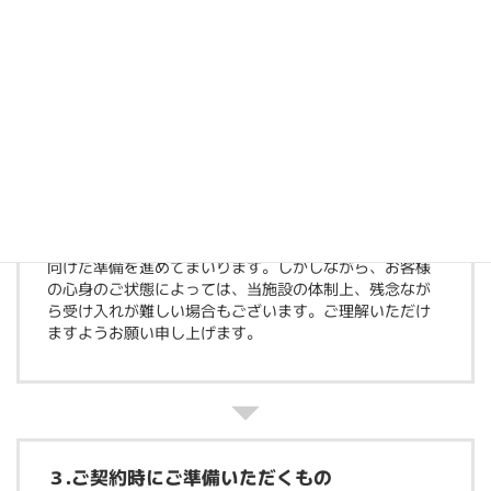
２.面談について
当施設を初めてご利用いただく方には、安心してサービ
スをご提供できるよう、事前に
面談
を実施させていただ
きます。担当の職員がお客様のご自宅などを訪問し、お
客様ご本人とご家族様にお会いして、普段の生活状況や
心身の状態について直接確認させていただきます。
この面談で得られた情報をもとに、お客様の受け入れに
向けた準備を進めてまいります。しかしながら、お客様
の心身のご状態によっては、当施設の体制上、残念なが
ら受け入れが難しい場合もございます。ご理解いただけ
ますようお願い申し上げます。
３.ご契約時にご準備いただくもの